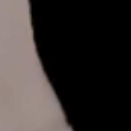
ALLE DIENSTLEISTUNGEN DES RESORTS
ERFAHRUNGEN
GALERIE
ZEITSCHRIFT
VON DER NATUR INSPIRIERT
Lebe deine Erfahrung
ERFAHRUNGEN
ANGEBOTE
GESCHENKKARTEN
VITA CLUB
Hot now