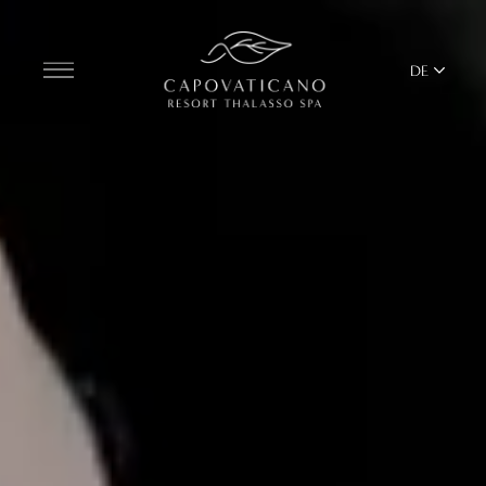
DE
Entdecken Sie das Resort
ZIMMER
BARS UND RESTAURANTS
THALASSO SPA UND WELLNESS
MEDITERRANES GLEICHGEWICHT
YOGA UND PILATES
BEACH CLUB
TERRITORIUM