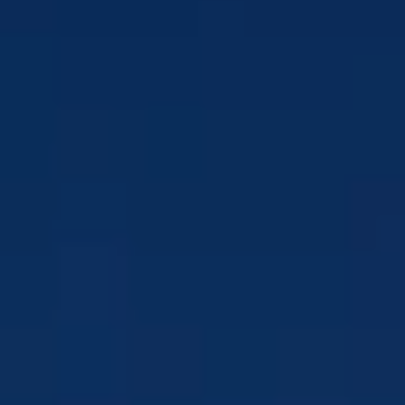
ERFAHRUNGEN
GALERIE
ZEITSCHRIFT
VON DER NATUR INSPIRIERT
Lebe deine Erfahrung
ERFAHRUNGEN
ANGEBOTE
GESCHENKKARTEN
VITA CLUB
Hot now