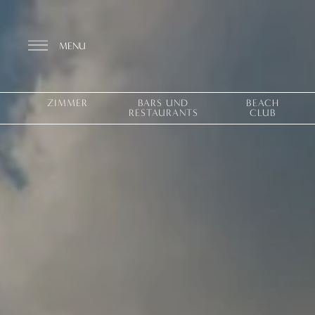
MENU
ZIMMER
BARS UND
BEACH
RESTAURANTS
CLUB
Entdecken Sie das Resort
ZIMMER
BARS UND RESTAURANTS
THALASSO SPA UND WELLNESS
MEDITERRANES GLEICHGEWICHT