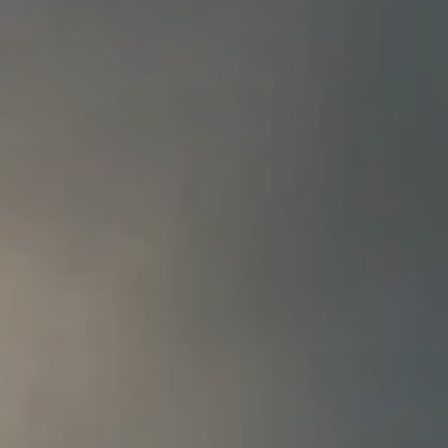
Hot now
 DIE DIENSTLEISTUNGEN DES RESORTS,
HAIR EXPERIENCE
HT-HOTELGÄSTEN OFFENSTEHEN
Ein neuer Bereich für 
zwischen Wohlbefinde
und bewussten Gesten