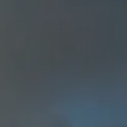
EIN NEUER WELLNESS-GESCHENKGUTSCHEI
die Haarpflege,
Das komplette Wohlbefinden der
n, Behandlungen
Thalassotherapie
.