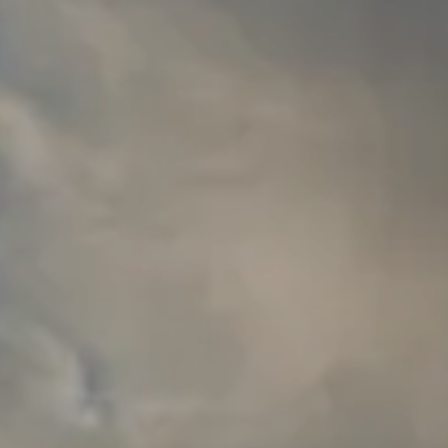
YOGA UND PILATES
BEACH CLUB
TERRITORIUM
NTDECKEN SIE ALLE THALASSOTHERAPIE-PROGRAMME
ENTDECKEN SIE
DIE AUCH NIC
ALLE DIENSTLEISTUNGEN DES RESORTS
ERFAHRUNGEN
GALERIE
ZEITSCHRIFT
VON DER NATUR INSPIRIERT