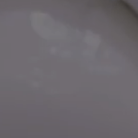
YOGA UND PILATES
BEACH CLUB
TERRITORIUM
NTDECKEN SIE ALLE THALASSOTHERAPIE-PROGRAMME
ENTDECKEN SIE
DIE AUCH NIC
ALLE DIENSTLEISTUNGEN DES RESORTS
ERFAHRUNGEN
GALERIE
ZEITSCHRIFT
VON DER NATUR INSPIRIERT