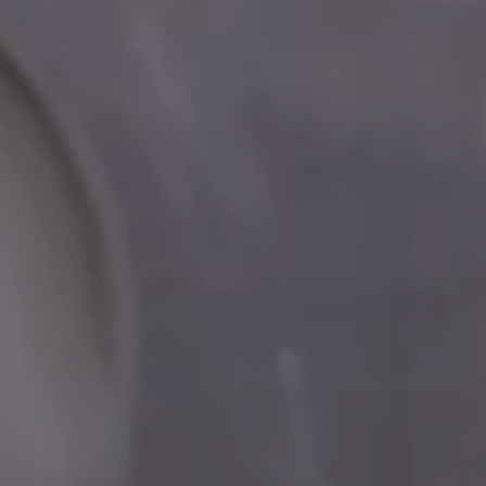
Hot now
 DIE DIENSTLEISTUNGEN DES RESORTS,
HAIR EXPERIENCE
HT-HOTELGÄSTEN OFFENSTEHEN
Ein neuer Bereich für 
zwischen Wohlbefinde
und bewussten Gesten