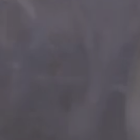
EIN NEUER WELLNESS-GESCHENKGUTSCHEI
die Haarpflege,
Das komplette Wohlbefinden der
n, Behandlungen
Thalassotherapie
.