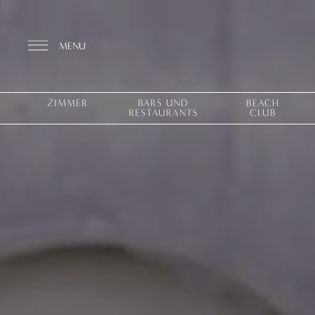
MENU
ZIMMER
BARS UND
BEACH
RESTAURANTS
CLUB
Entdecken Sie das Resort
ZIMMER
BARS UND RESTAURANTS
THALASSO SPA UND WELLNESS
MEDITERRANES GLEICHGEWICHT