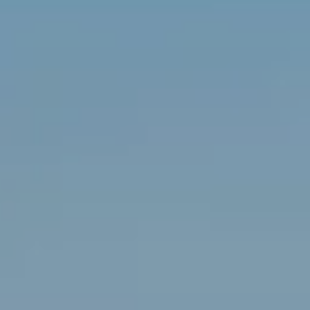
ESPERIENZE
GALLERY
MAGAZINE
INSPIRED BY NATURE
Vivi la tua esperienza
ESPERIENZE
OFFERTE
GIFT CARD
MEMBERSHIP
Hot now