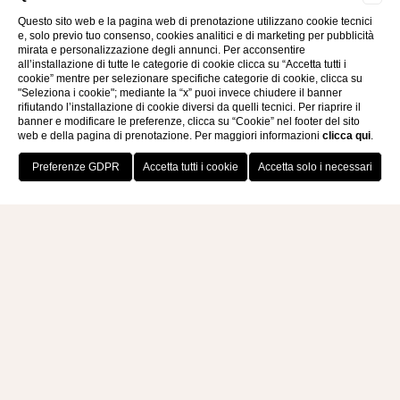
Questo sito web e la pagina web di prenotazione utilizzano cookie tecnici
EXPERIENCE
e, solo previo tuo consenso, cookies analitici e di marketing per pubblicità
mirata e personalizzazione degli annunci. Per acconsentire
all’installazione di tutte le categorie di cookie clicca su “Accetta tutti i
cookie” mentre per selezionare specifiche categorie di cookie, clicca su
"Seleziona i cookie"; mediante la “x” puoi invece chiudere il banner
rifiutando l’installazione di cookie diversi da quelli tecnici. Per riaprire il
banner e modificare le preferenze, clicca su “Cookie” nel footer del sito
web e della pagina di prenotazione. Per maggiori informazioni
clicca qui
.
PRENOTA ORA
ASFALANTEA EXPERIENCE
Una giornata dedicata alla scoperta delle antiche
usanze calabresi con passeggiata in e-bike sulle
dolci colline che proteggono la Costa degli Dei e
visita alle grotte rupestri di Zungri.