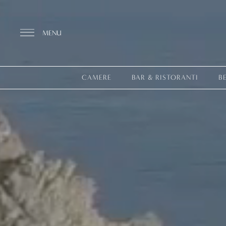
MENU
CAMERE
BAR & RISTORANTI
B
Scopri il Resort
CAMERE
BAR & RISTORANTI
THALASSO SPA & WELLNESS
EQUILIBRIO MEDITERRANEO