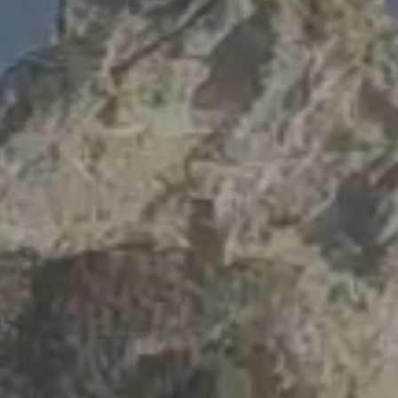
Hot now
SORT SENZA SOGGIORNARE
HAIR EXPERIENCE
vizi del resort disponibili anche
Un nuovo spazio dedica
 dorme in hotel.
capelli, tra benessere,
essenziali.