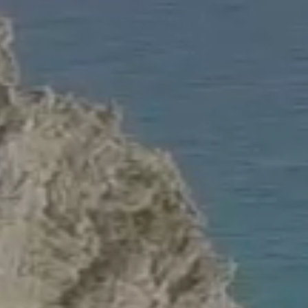
UNA GIFT CARD È SEMPRE UNA BUONA IDE
to alla cura dei
Regala il benessere che viene dal 
 trattamento e gesti