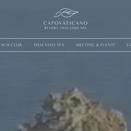
EACH CLUB
THALASSO SPA
MEETING & EVENTI
E
Vivi la tua 
ESPERIENZE
OFFERTE
GIFT CARD
MEMBERSHIP