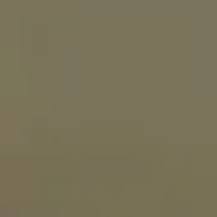
ESPERIENZE
GALLERY
MAGAZINE
INSPIRED BY NATURE
Vivi la tua esperienza
ESPERIENZE
OFFERTE
GIFT CARD
MEMBERSHIP
Hot now