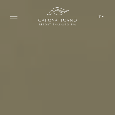
IT
Scopri il Resort
CAMERE
BAR & RISTORANTI
THALASSO SPA & WELLNESS
YOGA E PILATES
BEACH CLUB
TERRITORIO
SERVIZI DEL RESORT APERTI AGLI ESTERNI