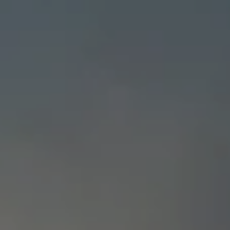
ESPERIENZE
GALLERY
MAGAZINE
INSPIRED BY NATURE
Vivi la tua esperienza
ESPERIENZE
OFFERTE
GIFT CARD
MEMBERSHIP
Hot now