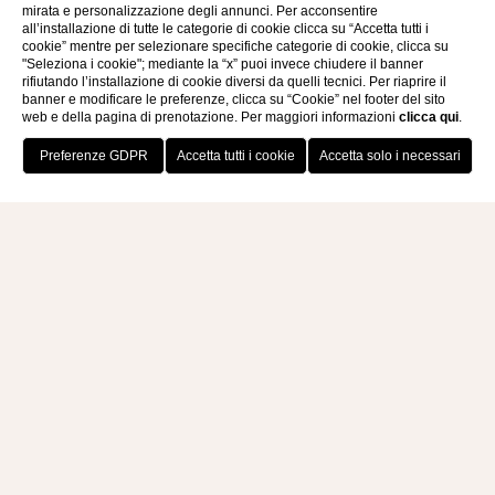
mirata e personalizzazione degli annunci. Per acconsentire
all’installazione di tutte le categorie di cookie clicca su “Accetta tutti i
cookie” mentre per selezionare specifiche categorie di cookie, clicca su
"Seleziona i cookie"; mediante la “x” puoi invece chiudere il banner
rifiutando l’installazione di cookie diversi da quelli tecnici. Per riaprire il
banner e modificare le preferenze, clicca su “Cookie” nel footer del sito
web e della pagina di prenotazione. Per maggiori informazioni
clicca qui
.
PRENOTA ORA
YOGA, MEDITAZIONE E
FITNESS
Scandisci le tue giornate di relax con i
movimenti tonificanti dello yoga e del pilates.
Energizza la mente, il corpo e l’anima con la
meditazione mentre ammiri le spettacolari
vedute delle isole Eolie all’orizzonte al tramonto.