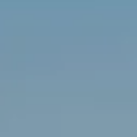
ALLE DIENSTLEISTUNGEN DES RESORTS
ERFAHRUNGEN
GALERIE
ZEITSCHRIFT
VON DER NATUR INSPIRIERT
Lebe deine Erfahrung
ERFAHRUNGEN
ANGEBOTE
GESCHENKKARTEN
VITA CLUB
Hot now