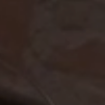
SERVIZI DEL RESORT APERTI AGLI ESTERNI
ESPERIENZE
GALLERY
MAGAZINE
INSPIRED BY NATURE
Vivi la tua esperienza
ESPERIENZE
OFFERTE
GIFT CARD
MEMBERSHIP
Hot now