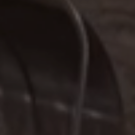
UNA GIFT CARD È SEMPRE UNA BUONA IDEA!
Regala il benessere che viene dal mare...