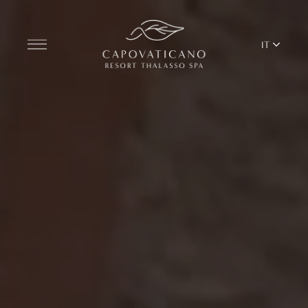
IT
Scopri il Resort
CAMERE
BAR & RISTORANTI
THALASSO SPA & WELLNESS
EQUILIBRIO MEDITERRANEO
YOGA E PILATES
BEACH CLUB
TERRITORIO