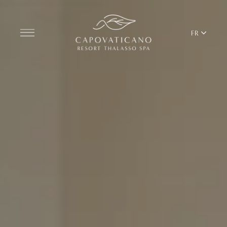
FR
Découvrir le centre de villégiature
CHAMBRES
BARS ET RESTAURANTS
THALASSO SPA ET WELLNESS
ÉQUILIBRE MÉDITERRANÉEN
YOGA ET PILATES
BEACH CLUB
TERRITOIRE