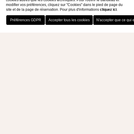
cookies autres que les cookies techniques. Pour rouvrir le bandeau et
modifier vos préférences, cliquez sur "Cookies" dans le pied de page du
site et de la page de réservation. Pour plus d'informations
cliquez ici
.
RÉSERVEZ MAINTENANT
ÉVÉNEMENTS
PÂQUES À LA MER
Pâques en Calabre
est le meilleur moment pour
(re)découvrir une cuisine authentique, réalisée
uniquement avec des ingrédients locaux: des
saveurs du Monte Poro au riche patrimoine agro-
pastoral de la montagne de Sila. Au Capovaticano
Resort, aucun des symboles gastronomiques de la
fête ne manquera à l'appel, revisités dans une
optique moderne et saine, sans se soucier de la
diète et de manière écologique.