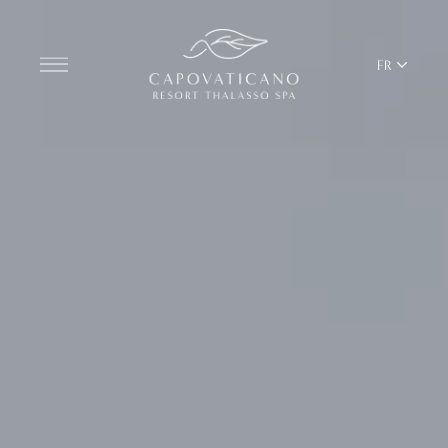
FR
Découvrir le centre de villégiature
CHAMBRES
BARS ET RESTAURANTS
THALASSO SPA ET WELLNESS
ÉQUILIBRE MÉDITERRANÉEN
YOGA ET PILATES
BEACH CLUB
TERRITOIRE