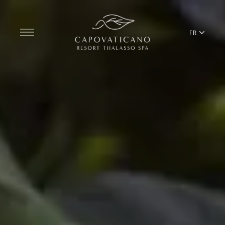
FR
Découvrir le centre de villégiature
CHAMBRES
BARS ET RESTAURANTS
THALASSO SPA ET WELLNESS
ÉQUILIBRE MÉDITERRANÉEN
YOGA ET PILATES
BEACH CLUB
TERRITOIRE