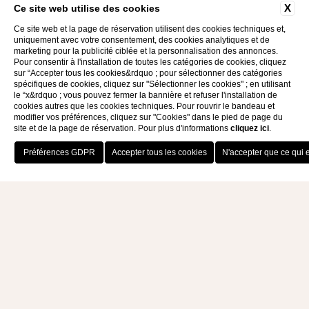
X
Ce site web utilise des cookies
Ce site web et la page de réservation utilisent des cookies techniques et,
uniquement avec votre consentement, des cookies analytiques et de
marketing pour la publicité ciblée et la personnalisation des annonces.
Pour consentir à l'installation de toutes les catégories de cookies, cliquez
sur “Accepter tous les cookies&rdquo ; pour sélectionner des catégories
spécifiques de cookies, cliquez sur "Sélectionner les cookies" ; en utilisant
le “x&rdquo ; vous pouvez fermer la bannière et refuser l'installation de
cookies autres que les cookies techniques. Pour rouvrir le bandeau et
modifier vos préférences, cliquez sur "Cookies" dans le pied de page du
site et de la page de réservation. Pour plus d'informations
cliquez ici
.
RÉSERVEZ MAINTENANT
SPA ET BIEN-ÊTRE
HAPPY WELLNESS TO YOU
Quel que soit votre âge, votre anniversaire est un
jour spécial qui mérite d'être célébré. Offrez-vous
une journée de spa ! Réservez notre forfait
anniversaire pour vous-même, ou suggérez