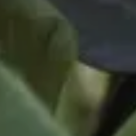
TOUS LES SERVICES DU RESORT
EXPÉRIENCES
GALERIE
MAGAZINE
INSPIRÉ PAR LA NATURE
Vivez votre expérience
EXPÉRIENCES
OFFRES
CARTES CADEAUX
VITA CLUB
Hot now