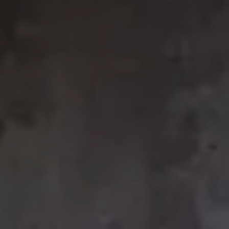
TOUS LES SERVICES DU RESORT
EXPÉRIENCES
GALERIE
MAGAZINE
INSPIRÉ PAR LA NATURE
Vivez votre expérience
EXPÉRIENCES
OFFRES
CARTES CADEAUX
VITA CLUB
Hot now