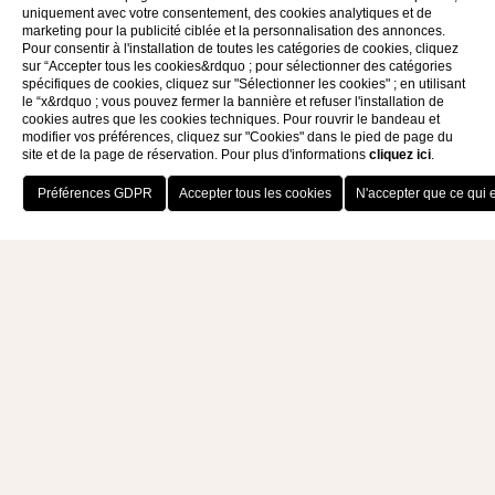
pierre
uniquement avec votre consentement, des cookies analytiques et de
marketing pour la publicité ciblée et la personnalisation des annonces.
Pour consentir à l'installation de toutes les catégories de cookies, cliquez
sur “Accepter tous les cookies&rdquo ; pour sélectionner des catégories
spécifiques de cookies, cliquez sur "Sélectionner les cookies" ; en utilisant
le “x&rdquo ; vous pouvez fermer la bannière et refuser l'installation de
cookies autres que les cookies techniques. Pour rouvrir le bandeau et
modifier vos préférences, cliquez sur "Cookies" dans le pied de page du
site et de la page de réservation. Pour plus d'informations
cliquez ici
.
RÉSERVEZ MAINTENANT
ZUNGRI, LA VILLE DE PIERRE
Parmi les innombrables merveilles de la Costa
degli Dei se trouve le site rupestre des Sbariati di
Zungri, un lieu où le temps semble s'être arrêté.
Cette excursion est une expérience unique dans
l'arrière-pays vibonien, rural et sauvage, qui