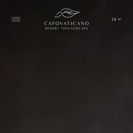
FR
Découvrir le centre de villégiature
CHAMBRES
BARS ET RESTAURANTS
THALASSO SPA ET WELLNESS
ÉQUILIBRE MÉDITERRANÉEN
YOGA ET PILATES
BEACH CLUB
TERRITOIRE