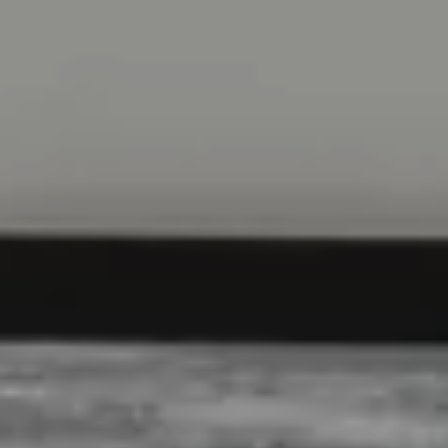
ALLE DIENSTLEISTUNGEN DES RESORTS
ERFAHRUNGEN
GALERIE
ZEITSCHRIFT
VON DER NATUR INSPIRIERT
Lebe deine Erfahrung
ERFAHRUNGEN
ANGEBOTE
GESCHENKKARTEN
VITA CLUB
Hot now