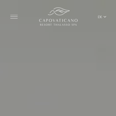
DE
Entdecken Sie das Resort
ZIMMER
BARS UND RESTAURANTS
THALASSO SPA UND WELLNESS
MEDITERRANES GLEICHGEWICHT
YOGA UND PILATES
BEACH CLUB
TERRITORIUM