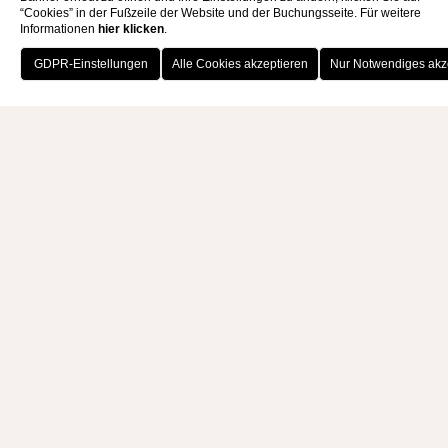
“Cookies” in der Fußzeile der Website und der Buchungsseite. Für weitere
Informationen
hier klicken
.
JETZT BUCHEN
INFORMATIONEN
ANFORDERN - HOCHZEITEN
Name
*
Nachnamen
*
Telefon
*
Email
*