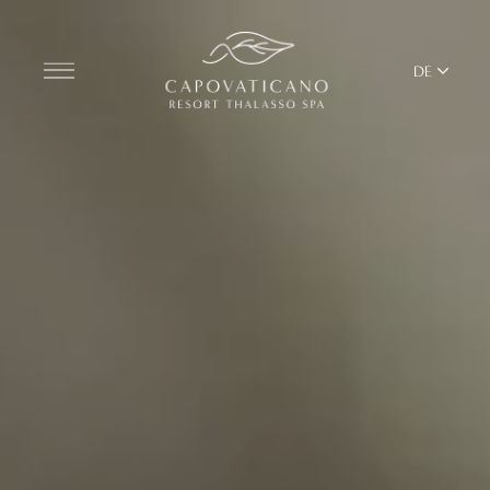
DE
Entdecken Sie das Resort
ZIMMER
BARS UND RESTAURANTS
THALASSO SPA UND WELLNESS
MEDITERRANES GLEICHGEWICHT
YOGA UND PILATES
BEACH CLUB
TERRITORIUM