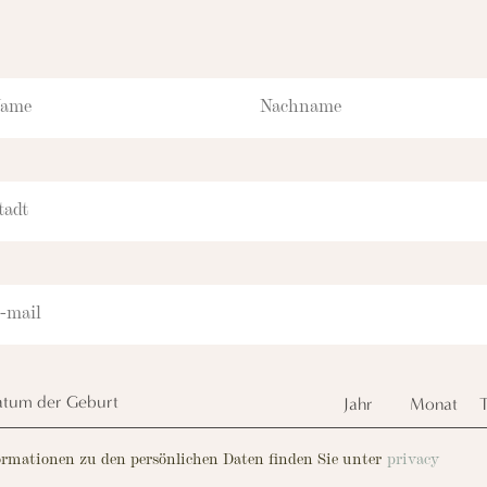
Hot now
CKEN SIE DIE DIENSTLEISTUNGEN DES RESORTS,
HAIR EXPERIENCE
UCH NICHT-HOTELGÄSTEN OFFENSTEHEN
Ein neuer Bereic
zwischen Wohlb
und bewussten 
tum der Geburt
ormationen zu den persönlichen Daten finden Sie unter
privacy