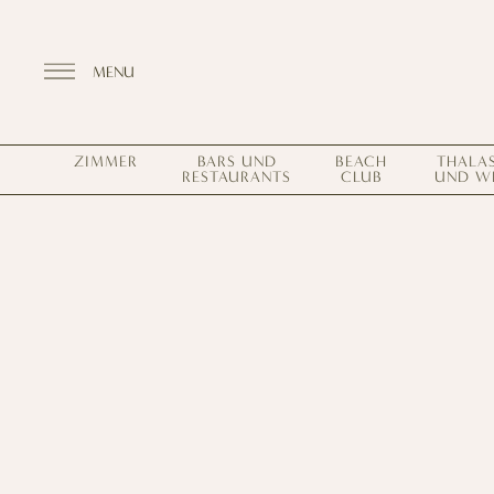
MENU
ZIMMER
BARS UND
BEACH
THALA
RESTAURANTS
CLUB
UND W
Entdecken Sie das Resort
ZIMMER
BARS UND RESTAURANTS
THALASSO SPA UND WELLNESS
MEDITERRANES GLEICHGEWICHT