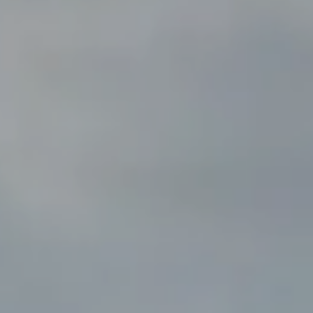
EIN NEUER WELLNESS-GESCHENKGUTSCHEIN
Das komplette Wohlbefinden der
Thalassotherapie