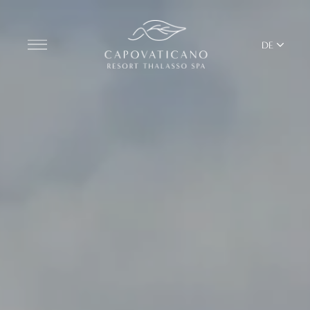
DE
Entdecken Sie das Resort
ZIMMER
BARS UND RESTAURANTS
THALASSO SPA UND WELLNESS
MEDITERRANES GLEICHGEWICHT
YOGA UND PILATES
BEACH CLUB
TERRITORIUM